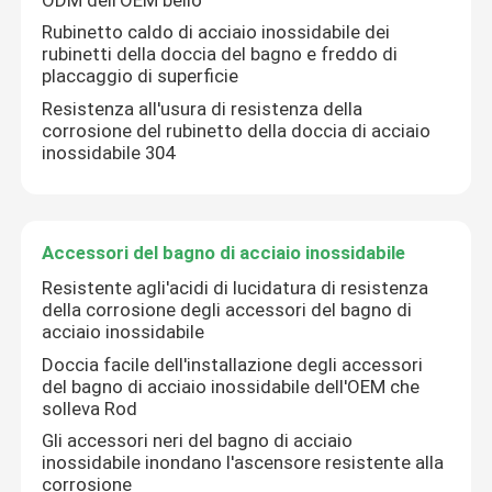
Rubinetto caldo di acciaio inossidabile dei
Rubinetti della doccia del bagno
rubinetti della doccia del bagno e freddo di
placcaggio di superficie
Resistenza all'usura di resistenza della
Accessori del bagno di acciaio inossidabile
corrosione del rubinetto della doccia di acciaio
inossidabile 304
Valvola di angolo del bagno
Accessori del bagno di acciaio inossidabile
Rubinetto della lavatrice
Resistente agli'acidi di lucidatura di resistenza
della corrosione degli accessori del bagno di
acciaio inossidabile
Doccia facile dell'installazione degli accessori
del bagno di acciaio inossidabile dell'OEM che
solleva Rod
Gli accessori neri del bagno di acciaio
inossidabile inondano l'ascensore resistente alla
corrosione