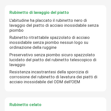
Rubinetto di lavaggio del piatto
Chi siamo
L'abitudine ha placcato il rubinetto nero di
lavaggio del piatto di acciaio inossidabile senza
Giro della fabbrica
piombo
Rubinetto ritrattabile spazzolato di acciaio
inossidabile senza piombo nessun logo su
Controllo di qualità
ordinazione della ruggine
Preservativo senza piombo sicuro spazzolato
lucidato del piatto del rubinetto telescopico di
Contattaci
lavaggio
Resistenza incastrantesi della sporcizia di
corrosione del rubinetto di lavatura dei piatti di
Notizia
acciaio inossidabile del ODM dell'OEM
Casi
Rubinetto celato
Rubinetto per lavabo in acciaio inossidabile