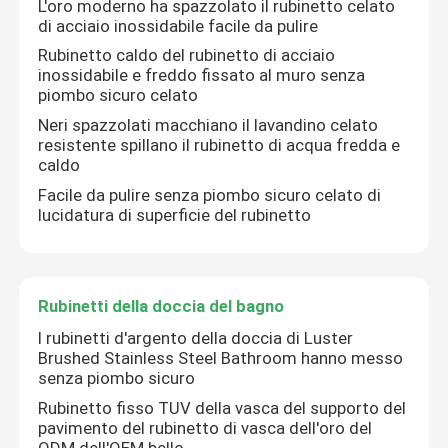
L'oro moderno ha spazzolato il rubinetto celato
di acciaio inossidabile facile da pulire
Rubinetto del bagno di acciaio inossidabile
Rubinetto caldo del rubinetto di acciaio
inossidabile e freddo fissato al muro senza
piombo sicuro celato
Rubinetto della cucina di acciaio inossidabile
Neri spazzolati macchiano il lavandino celato
resistente spillano il rubinetto di acqua fredda e
caldo
Singolo miscelatore del bacino della leva
Facile da pulire senza piombo sicuro celato di
lucidatura di superficie del rubinetto
Miscelatore caldo e freddo del bacino
Singolo rubinetto freddo del bacino
Rubinetti della doccia del bagno
I rubinetti d'argento della doccia di Luster
Brushed Stainless Steel Bathroom hanno messo
Rubinetto di lavaggio del piatto
senza piombo sicuro
Rubinetto fisso TUV della vasca del supporto del
pavimento del rubinetto di vasca dell'oro del
Rubinetto celato
ODM dell'OEM bello