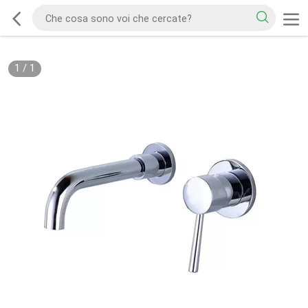
1
/
1