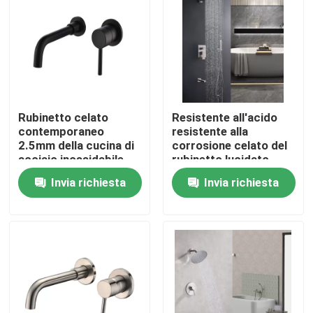
Chi siamo
Giro della fabbrica
Rubinetto celato
Resistente all'acido
Controllo di qualità
contemporaneo
resistente alla
2.5mm della cucina di
corrosione celato del
acciaio inossidabile
rubinetto lucidato
Contattaci
densamente
bagno
Invia richiesta
Invia richiesta
Notizia
Casi
Rubinetto per lavabo in acciaio inossidabile