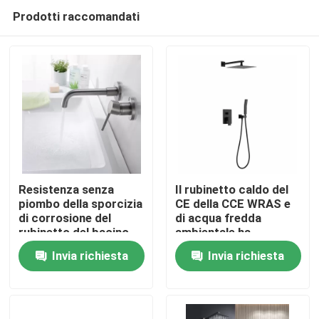
Prodotti raccomandati
Resistenza senza
Il rubinetto caldo del
piombo della sporcizia
CE della CCE WRAS e
di corrosione del
di acqua fredda
Casa
rubinetto del bacino
ambientale ha
del bagno del
spazzolato il
Invia richiesta
Invia richiesta
supporto della parete
rivestimento del nichel
Prodotti
Video