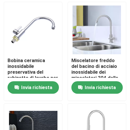
Chi siamo
Giro della fabbrica
Controllo di qualità
Bobina ceramica
Miscelatore freddo
inossidabile
del bacino di acciaio
Contattaci
preservativa del
inossidabile dei
rubinetto di lavabo per
miscelatori 304 della
il bagno della cucina
leva del bagno del NSF
Invia richiesta
Invia richiesta
di ACS CUPC singolo
Notizia
singolo
Casi
Rubinetto per lavabo in acciaio inossidabile