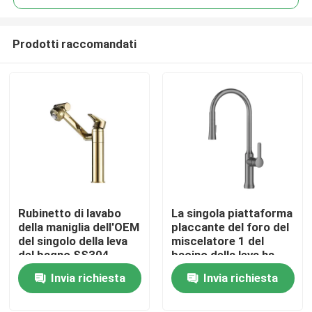
Prodotti raccomandati
Rubinetto di lavabo
La singola piattaforma
Casa
della maniglia dell'OEM
placcante del foro del
del singolo della leva
miscelatore 1 del
del bagno SS304
bacino della leva ha
Prodotti
miscelatore del bacino
montato il rubinetto di
Invia richiesta
Invia richiesta
singolo
lavabo inossidabile
Video