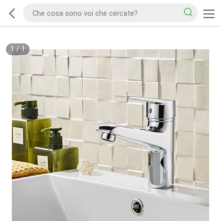
1
/
1