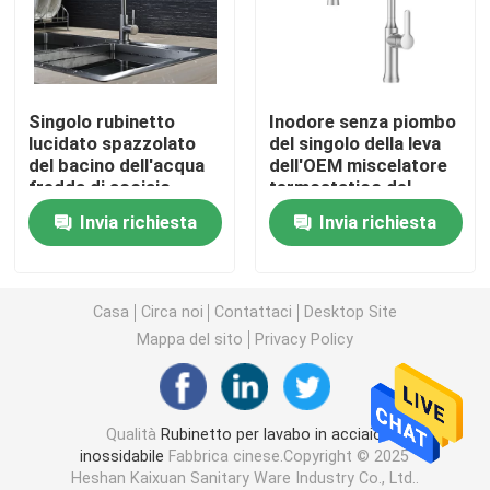
Rubinetto del bagno di acciaio inossidabile
Singolo rubinetto
Inodore senza piombo
Rubinetto della cucina di acciaio inossidabile
lucidato spazzolato
del singolo della leva
del bacino dell'acqua
dell'OEM miscelatore
fredda di acciaio
termostatico del
Singolo miscelatore del bacino della leva
inossidabile del
lavandino
Invia richiesta
Invia richiesta
miscelatore del bacino
della leva singolo
Miscelatore caldo e freddo del bacino
Casa
Circa noi
Contattaci
Desktop Site
Singolo rubinetto freddo del bacino
Mappa del sito
Privacy Policy
Rubinetto di lavaggio del piatto
Qualità
Rubinetto per lavabo in acciaio
inossidabile
Fabbrica cinese.Copyright © 2025
Rubinetto celato
Heshan Kaixuan Sanitary Ware Industry Co., Ltd..