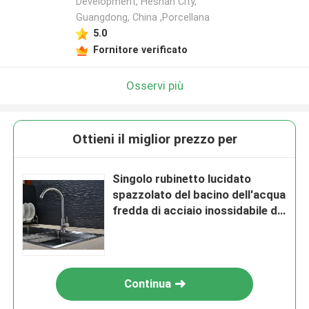
Development, Heshan City,
Guangdong, China ,Porcellana
5.0
Fornitore verificato
Osservi più
Ottieni il miglior prezzo per
Singolo rubinetto lucidato
spazzolato del bacino dell'acqua
fredda di acciaio inossidabile del
miscelatore del bacino della leva
singolo
Continua