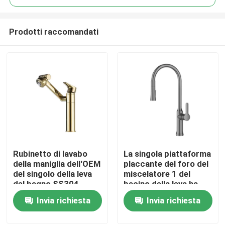
Prodotti raccomandati
Rubinetto di lavabo
La singola piattaforma
Casa
della maniglia dell'OEM
placcante del foro del
del singolo della leva
miscelatore 1 del
del bagno SS304
bacino della leva ha
Chi siamo
miscelatore del bacino
montato il rubinetto di
Invia richiesta
Invia richiesta
singolo
lavabo inossidabile
Contatti