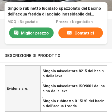
Singolo rubinetto lucidato spazzolato del bacino
dell'acqua fredda di acciaio inossidabile del
miscelatore del bacino della leva singolo
MOQ：Negoziato
Prezzo：Negotiation
Miglior prezzo
Contattici
DESCRIZIONE DI PRODOTTO
Singolo miscelatore 8215 del bacin
o della leva
,
Singolo miscelatore ISO9001 del ba
Evidenziare:
cino della leva
,
Singolo rubinetto 0.15L/S del bacin
o dell'acqua fredda