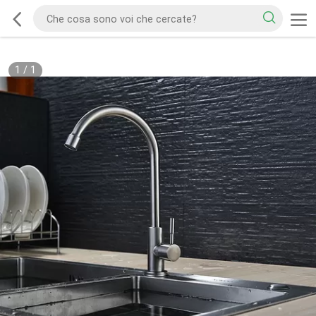
1
/
1