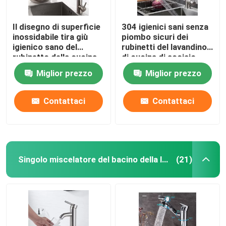
Il disegno di superficie
304 igienici sani senza
inossidabile tira giù
piombo sicuri dei
igienico sano del
rubinetti del lavandino
rubinetto della cucina
di cucina di acciaio
inossidabile
Miglior prezzo
Miglior prezzo
Contattaci
Contattaci
Singolo miscelatore del bacino della leva
(21)