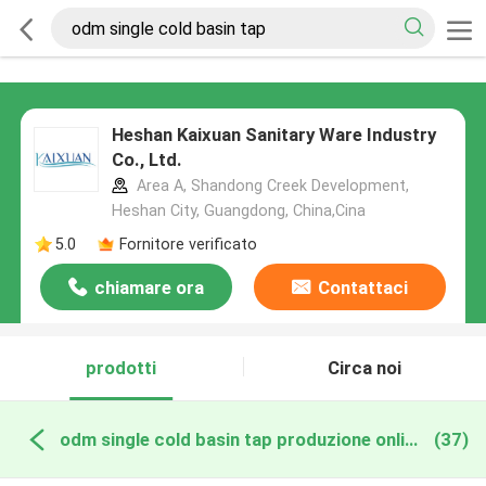
Heshan Kaixuan Sanitary Ware Industry
Co., Ltd.
Area A, Shandong Creek Development,
Heshan City, Guangdong, China,Cina
5.0
Fornitore verificato
chiamare ora
Contattaci
prodotti
Circa noi
odm single cold basin tap produzione online
(37)