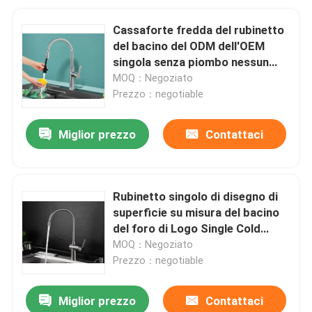
Cassaforte fredda del rubinetto
del bacino del ODM dell'OEM
singola senza piombo nessun
corrosione ed essudato
MOQ：Negoziato
Prezzo：negotiable
Miglior prezzo
Contattaci
Rubinetto singolo di disegno di
superficie su misura del bacino
del foro di Logo Single Cold
Basin Tap
MOQ：Negoziato
Prezzo：negotiable
Miglior prezzo
Contattaci