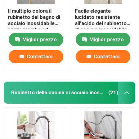
Il multiplo colora il
Facile elegante
rubinetto del bagno di
lucidato resistente
acciaio inossidabile
all'acido del rubinetto
senza piombo ed
di acciaio inossidabile
esente da tutte le
bello installare
Miglior prezzo
Miglior prezzo
sostanze di
lisciviazione
Contattaci
Contattaci
Rubinetto della cucina di acciaio inossidabile
(21)