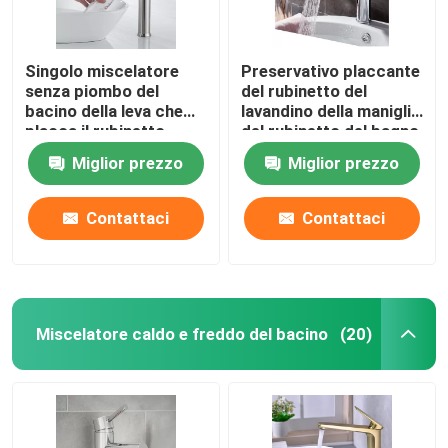
Singolo miscelatore
Preservativo placcante
senza piombo del
del rubinetto del
bacino della leva che
lavandino della maniglia
placca il rubinetto
del rubinetto del bagno
caldo e freddo del
dell'oro della parte
Miglior prezzo
Miglior prezzo
lavandino
girevole da 360 gradi
singolo
Contattaci
Contattaci
Miscelatore caldo e freddo del bacino
(20)