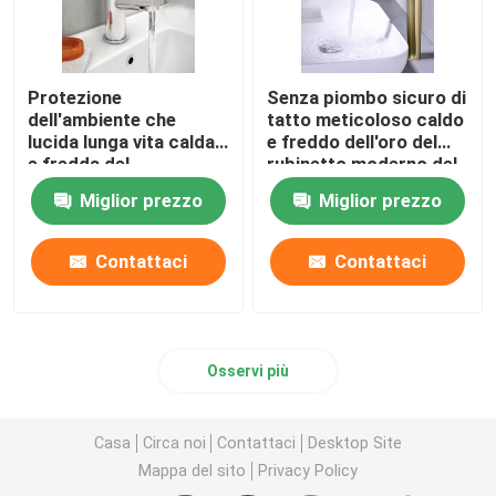
Protezione
Senza piombo sicuro di
dell'ambiente che
tatto meticoloso caldo
lucida lunga vita calda
e freddo dell'oro del
e fredda del
rubinetto moderno del
miscelatore del bacino
lavabo
Miglior prezzo
Miglior prezzo
Contattaci
Contattaci
Osservi più
Casa
Circa noi
Contattaci
Desktop Site
Mappa del sito
Privacy Policy