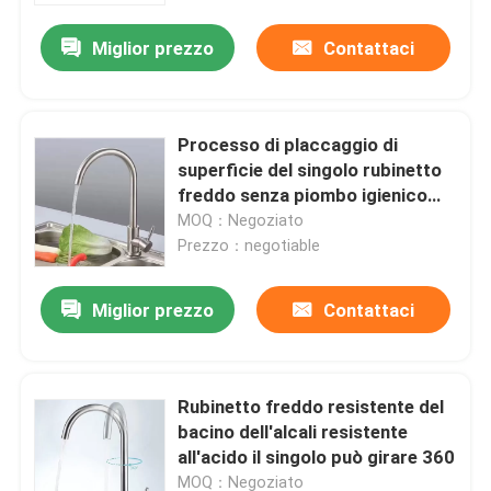
Miglior prezzo
Contattaci
Processo di placcaggio di
superficie del singolo rubinetto
freddo senza piombo igienico
sano del bacino
MOQ：Negoziato
Prezzo：negotiable
Miglior prezzo
Contattaci
Casa
Rubinetto freddo resistente del
Prodotti
bacino dell'alcali resistente
all'acido il singolo può girare 360
Video
MOQ：Negoziato