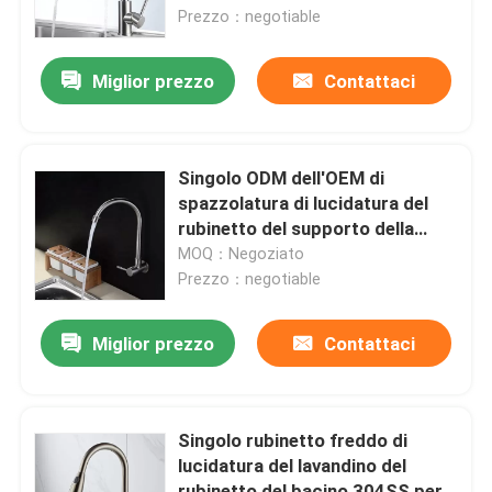
Prezzo：negotiable
Chi siamo
Miglior prezzo
Contattaci
Giro della fabbrica
Singolo ODM dell'OEM di
Controllo di qualità
spazzolatura di lucidatura del
rubinetto del supporto della
parete del foro del rubinetto
MOQ：Negoziato
Contattaci
freddo singolo del bacino
Prezzo：negotiable
Notizia
Miglior prezzo
Contattaci
Casi
Singolo rubinetto freddo di
lucidatura del lavandino del
Rubinetto per lavabo in acciaio inossidabile
rubinetto del bacino 304SS per