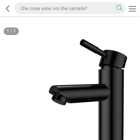
1
/
1