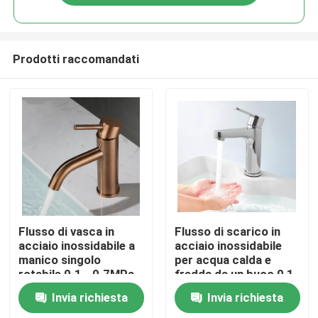
Prodotti raccomandati
Casa
Flusso di vasca in
Flusso di scarico in
acciaio inossidabile a
acciaio inossidabile
manico singolo
per acqua calda e
Prodotti
rotabile 0.1 - 0.7MPa
fredda da un buco 0,1
Pressione dell'acqua
- 0,7MPa
Invia richiesta
Invia richiesta
Video