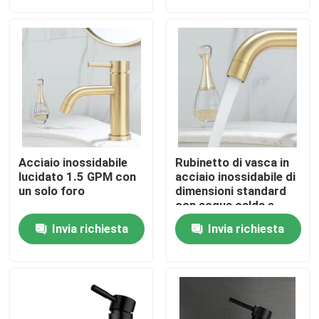
Chi siamo
Giro della fabbrica
Controllo di qualità
Acciaio inossidabile
Rubinetto di vasca in
Contattaci
lucidato 1.5 GPM con
acciaio inossidabile di
un solo foro
dimensioni standard
con acqua calda e
fredda
Notizia
Invia richiesta
Invia richiesta
Casi
Rubinetto per lavabo in acciaio inossidabile