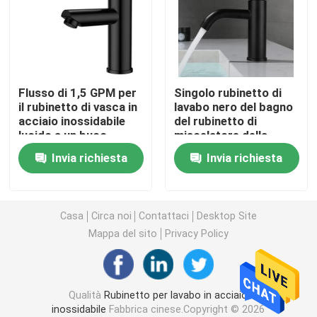
Rubinetto del bagno di acciaio inossidabile
Rubinetto della cucina di acciaio inossidabile
Flusso di 1,5 GPM per
Singolo rubinetto di
il rubinetto di vasca in
lavabo nero del bagno
acciaio inossidabile
del rubinetto di
Singolo miscelatore del bacino della leva
lucido a un buco
miscelatore della
cucina della leva di
Invia richiesta
Invia richiesta
acciaio inossidabile
Miscelatore caldo e freddo del bacino
Singolo rubinetto freddo del bacino
Casa
Circa noi
Contattaci
Desktop Site
Mappa del sito
Privacy Policy
Rubinetto di lavaggio del piatto
Qualità
Rubinetto per lavabo in acciaio
Rubinetto celato
inossidabile
Fabbrica cinese.Copyright © 2026