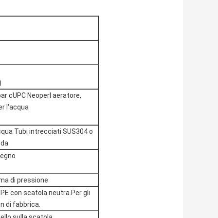
)
ar cUPC Neoperl aeratore,
er l'acqua
acqua Tubi intrecciati SUS304 o
dda
itegno
ema di pressione
PE con scatola neutra.Per gli
 di fabbrica.
llo sulla scatola