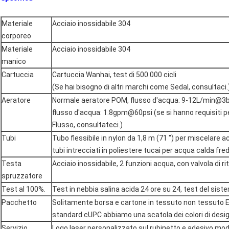
Materiale
Acciaio inossidabile 304
corporeo
Materiale
Acciaio inossidabile 304
manico
Cartuccia
Cartuccia Wanhai, test di 500.000 cicli
(Se hai bisogno di altri marchi come Sedal, consultaci.
Aeratore
Normale aeratore POM, flusso d'acqua: 9-12L/min@3b
flusso d'acqua: 1.8gpm@60psi (se si hanno requisiti p
Flusso, consultateci.)
Tubi
Tubo flessibile in nylon da 1,8 m (71 ") per miscelare 
tubi intrecciati in poliestere tucai per acqua calda fre
Testa
Acciaio inossidabile, 2 funzioni acqua, con valvola di r
spruzzatore
Test al 100%.
Test in nebbia salina acida 24 ore su 24, test del sist
Pacchetto
Solitamente borsa e cartone in tessuto non tessuto E
standard cUPC abbiamo una scatola dei colori di design
Servizio
Logo laser personalizzato sul rubinetto e adesivo mode