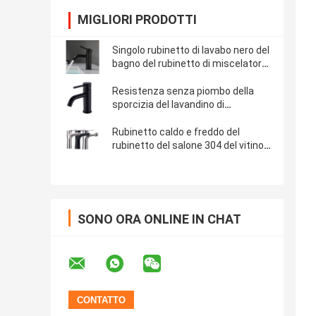
MIGLIORI PRODOTTI
Singolo rubinetto di lavabo nero del
bagno del rubinetto di miscelatore
della cucina della leva di acciaio
inossidabile
Resistenza senza piombo della
sporcizia del lavandino di
protezione dell'ambiente del
rubinetto inossidabile del nero
Rubinetto caldo e freddo del
rubinetto del salone 304 del vitino
inossidabile della famiglia
SONO ORA ONLINE IN CHAT