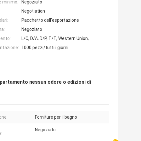
e minimo:
Negoziato
Negotiation
lari:
Pacchetto dell'esportazione
na:
Negoziato
ento:
L/C, D/A, D/P, T/T, Western Union,
entazione:
1000 pezzi/tutti i giorni
'appartamento nessun odore o edizioni di
one:
Forniture per il bagno
Negoziato
e: