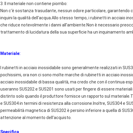
3. Il materiale non contiene piombo:
Non c'è sostanza trasudante, nessun odore particolare, garantendo che 
inquini la qualità dell'acqua.Allo stesso tempo, i rubinetti in acciaio in
che riduce notevolmente i danni all'ambiente.Non è necessario preoccup
trattamento di lucidatura della sua superficie ha un inquinamento amb
Materiale:
I rubinetti in acciaio inossidabile sono generalmente realizzati in SUS
pochissimi, ora non ci sono molte marche di rubinetti in acciaio inossid
acciaio inossidabile di bassa qualità, ma credo che con il continua es
useranno SUS202 e SUS201 sono usati per fingere di essere material
distinto solo quando il produttore fornisce un rapporto sul materiale
e SUS304 in termini di resistenza alla corrosione.Inoltre, SUS304 e S
permeabilità magnetica di SUS202 è persino inferiore a quella di SUS3
attenzione al momento dell'acquisto.
Specifica