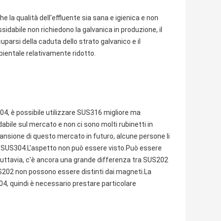
la qualità dell'effluente sia sana e igienica e non
ossidabile non richiedono la galvanica in produzione, il
arsi della caduta dello strato galvanico e il
ientale relativamente ridotto.
304, è possibile utilizzare SUS316 migliore ma
abile sul mercato e non ci sono molti rubinetti in
pansione di questo mercato in futuro, alcune persone li
i SUS304.L'aspetto non può essere visto.Può essere
.Tuttavia, c'è ancora una grande differenza tra SUS202
US202 non possono essere distinti dai magneti.La
04, quindi è necessario prestare particolare