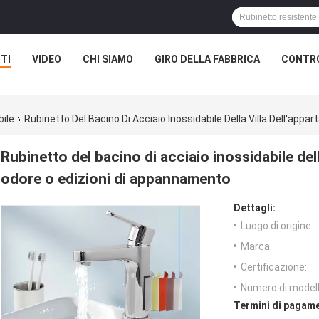
TI
VIDEO
CHI SIAMO
GIRO DELLA FABBRICA
CONTRO
bile
Rubinetto Del Bacino Di Acciaio Inossidabile Della Villa Dell'a
Rubinetto del bacino di acciaio inossidabile del
odore o edizioni di appannamento
Dettagli:
Luogo di origine:
Marca:
Certificazione:
Numero di modell
Termini di pagame