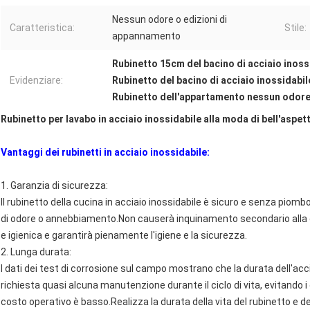
Nessun odore o edizioni di
Caratteristica:
Stile:
appannamento
Rubinetto 15cm del bacino di acciaio inossid
Evidenziare:
Rubinetto del bacino di acciaio inossidabi
Rubinetto dell'appartamento nessun odor
Rubinetto per lavabo in acciaio inossidabile alla moda di bell'as
Vantaggi dei rubinetti in acciaio inossidabile:
1. Garanzia di sicurezza:
Il rubinetto della cucina in acciaio inossidabile è sicuro e senza piom
di odore o annebbiamento.Non causerà inquinamento secondario alla qu
e igienica e garantirà pienamente l'igiene e la sicurezza.
2. Lunga durata:
I dati dei test di corrosione sul campo mostrano che la durata dell'acc
richiesta quasi alcuna manutenzione durante il ciclo di vita, evitando i c
costo operativo è basso.Realizza la durata della vita del rubinetto e dell