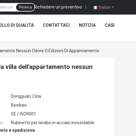
Richiedere un preventivo
|
Italian
Ricerca
LLO DI QUALITÀ
CONTATTACI
NOTIZIA
CASI
ppartamento Nessun Odore O Edizioni Di Appannamento
la villa dell'appartamento nessun
Dongguan, Cina
Bosibao
CE / ISO9001
o:
Rubinetto per lavabo in acciaio inossidabile
nto e spedizione: